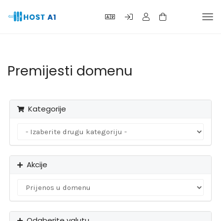
Preb
navi
Premijesti domenu
Kategorije
Akcije
Odaberite valutu