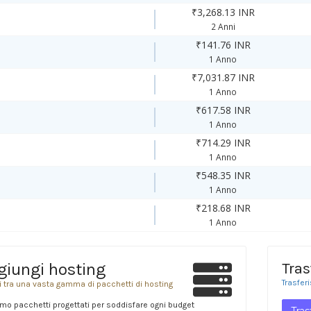
₹3,268.13 INR
2 Anni
₹141.76 INR
1 Anno
₹7,031.87 INR
1 Anno
₹617.58 INR
1 Anno
₹714.29 INR
1 Anno
₹548.35 INR
1 Anno
₹218.68 INR
1 Anno
giungi hosting
Tras
Trasfer
i tra una vasta gamma di pacchetti di hosting
mo pacchetti progettati per soddisfare ogni budget