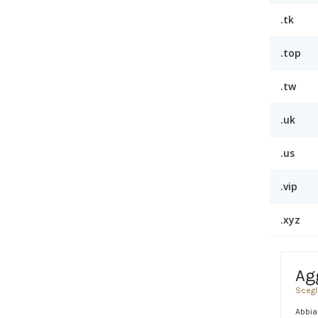
.tk
.top
.tw
.uk
.us
.vip
.xyz
Ag
Scegl
Abbia