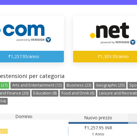
₹1,257.95/anno
₹1,303.30/anno
estensioni per categoria
(27)
Arts and Entertainment (12)
Business (23)
Geographic (25)
Spor
nd Finance (20)
Education (8)
Food and Drink (6)
Leisure and Recreati
554)
Dominio
Nuovo prezzo
₹1,257.95 INR
ALDO
1 Anno