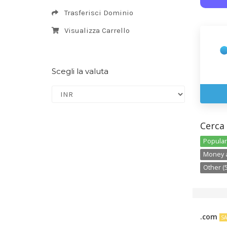
Trasferisci Dominio
Visualizza Carrello
Scegli la valuta
Cerca 
Popular 
Money a
Other (
.com
S