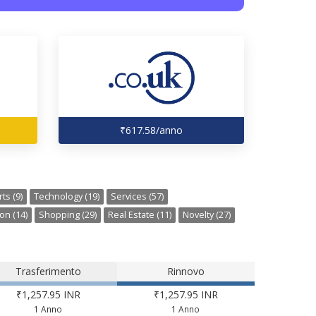
₹617.58/anno
ts (9)
Technology (19)
Services (57)
on (14)
Shopping (29)
Real Estate (11)
Novelty (27)
Trasferimento
Rinnovo
₹1,257.95 INR
₹1,257.95 INR
1 Anno
1 Anno