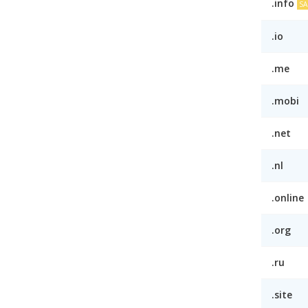
.info
S
.io
.me
.mobi
.net
.nl
.online
.org
.ru
.site