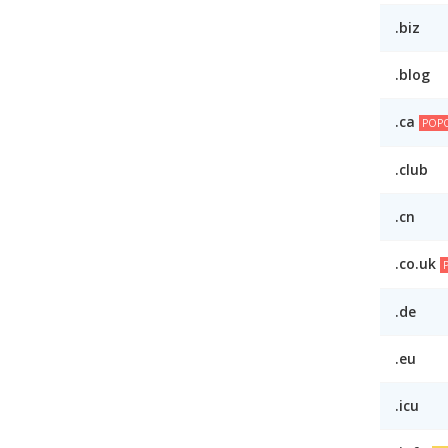
.biz
.blog
.ca
POP
.club
.cn
.co.uk
.de
.eu
.icu