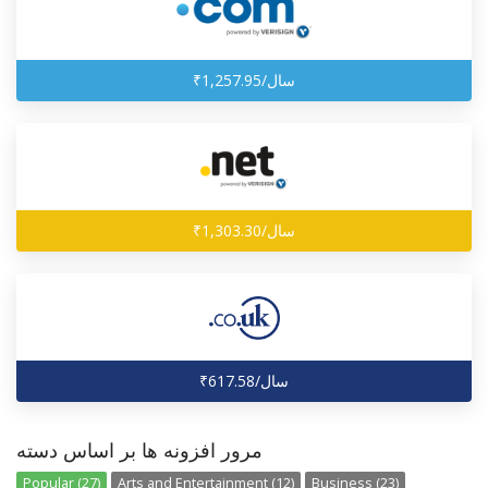
₹1,257.95/سال
₹1,303.30/سال
₹617.58/سال
مرور افزونه ها بر اساس دسته
Popular (27)
Arts and Entertainment (12)
Business (23)