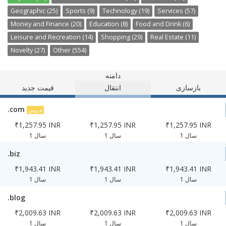
Geographic (25)
Sports (9)
Technology (19)
Services (57)
Money and Finance (20)
Education (8)
Food and Drink (6)
Leisure and Recreation (14)
Shopping (29)
Real Estate (11)
Novelty (27)
Other (554)
دامنه
بازسازی
انتقال
قیمت جدید
.com
فروش
₹1,257.95 INR
₹1,257.95 INR
₹1,257.95 INR
1 سال
1 سال
1 سال
.biz
₹1,943.41 INR
₹1,943.41 INR
₹1,943.41 INR
1 سال
1 سال
1 سال
.blog
₹2,009.63 INR
₹2,009.63 INR
₹2,009.63 INR
1 سال
1 سال
1 سال