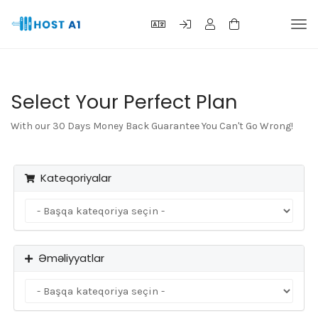
Nav
keçi
Select Your Perfect Plan
With our 30 Days Money Back Guarantee You Can't Go Wrong!
Kateqoriyalar
Əməliyyatlar