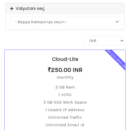
Valyutanı seç
ƏN ÇOX SEÇİLƏN
Cloud-Lite
₹250.00 INR
monthly
2 GB Ram
1 vCPU
5 GB SSD Work Space
1 Usable IP address
Unlimited Traffic
Unlimited Email id