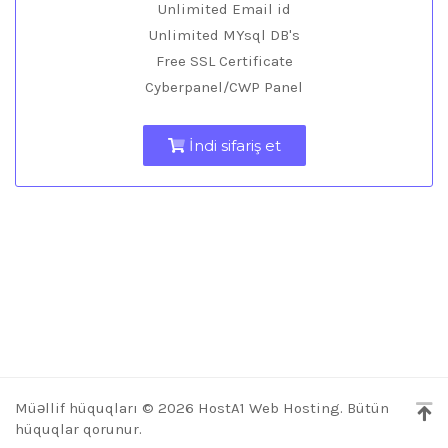
Unlimited Email id
Unlimited MYsql DB's
Free SSL Certificate
Cyberpanel/CWP Panel
İndi sifariş et
Müəllif hüquqları © 2026 HostA1 Web Hosting. Bütün
hüquqlar qorunur.