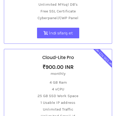
Unlimited MYsql DB's
Free SSL Certificate
Cyberpanel/CWP Panel
İndi sifariş et
ƏN ÇOX SEÇİLƏN
Cloud-Lite Pro
₹900.00 INR
monthly
4 GB Ram
4 vCPU
25 GB SSD Work Space
1 Usable IP address
Unlimited Traffic