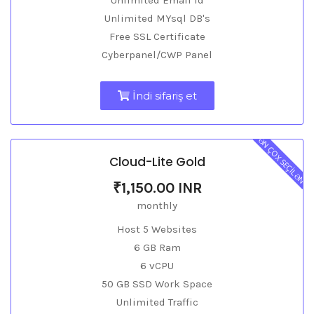
Unlimited Email id
Unlimited MYsql DB's
Free SSL Certificate
Cyberpanel/CWP Panel
İndi sifariş et
ƏN ÇOX SEÇİLƏN
Cloud-Lite Gold
₹1,150.00 INR
monthly
Host 5 Websites
6 GB Ram
6 vCPU
50 GB SSD Work Space
Unlimited Traffic