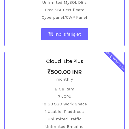
Unlimited MySQL DB's
Free SSL Certificate
Cyberpanel/CWP Panel
İndi sifariş et
ƏN ÇOX SEÇİLƏN
Cloud-Lite Plus
₹500.00 INR
monthly
2 GB Ram
2 vCPU
10 GB SSD Work Space
1 Usable IP address
Unlimited Traffic
Unlimited Email id