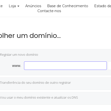
te
Loja
Anúncios
Base de Conhecimento
Estado d
Contacte-nos
olher um domínio...
Registar um novo domínio
www.
Transferência do seu domínio de outro registrar
Vou usar o meu domínio existente e atualizar os DNS